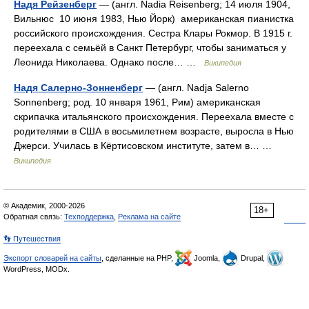
Надя Рейзенберг
— (англ. Nadia Reisenberg; 14 июля 1904,
Вильнюс 10 июня 1983, Нью Йорк) американская пианистка
российского происхождения. Сестра Клары Рокмор. В 1915 г.
переехала с семьёй в Санкт Петербург, чтобы заниматься у
Леонида Николаева. Однако после… …
Википедия
Надя Салерно-Зонненберг
— (англ. Nadja Salerno
Sonnenberg; род. 10 января 1961, Рим) американская
скрипачка итальянского происхождения. Переехала вместе с
родителями в США в восьмилетнем возрасте, выросла в Нью
Джерси. Училась в Кёртисовском институте, затем в… …
Википедия
© Академик, 2000-2026
18+
Обратная связь:
Техподдержка
,
Реклама на сайте
👣 Путешествия
Экспорт словарей на сайты
, сделанные на PHP,
Joomla,
Drupal,
WordPress, MODx.