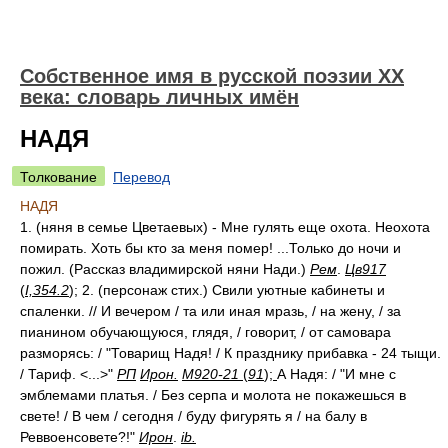
Собственное имя в русской поэзии XX
века: словарь личных имён
НАДЯ
Толкование
Перевод
НАДЯ
1. (няня в семье Цветаевых) - Мне гулять еще охота. Неохота
помирать. Хоть бы кто за меня помер! ...Только до ночи и
пожил. (Рассказ владимирской няни Нади.)
Рем
.
Цв917
(
I,354.2
); 2. (персонаж стих.) Свили уютные кабинеты и
спаленки. // И вечером / та или иная мразь, / на жену, / за
пианином обучающуюся, глядя, / говорит, / от самовара
разморясь: / "Товарищ Надя! / К празднику прибавка - 24 тыщи.
/ Тариф. <...>"
РП
Ирон.
М920-21
(
91
);
А Надя: / "И мне с
эмблемами платья. / Без серпа и молота не покажешься в
свете! / В чем / сегодня / буду фигурять я / на балу в
Реввоенсовете?!"
Ирон
.
ib.